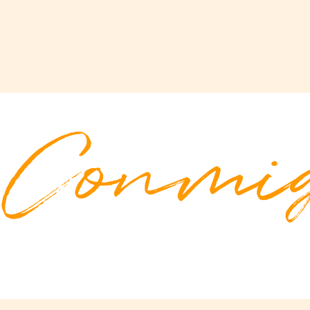
Conmi
A